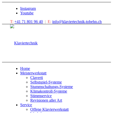
Instagram
Youtube
T:
+41 71 801 96 40
|
E:
info@klaviertechnik-tobehn.ch
Home
Meisterwerkstatt
Claverti
Selbstspiel-Systeme
Stummschaltungs-Systeme
Klimakontroll-Systeme
Stimmservice
Revisionen aller Art
Service
Offene Klavierwerkstatt