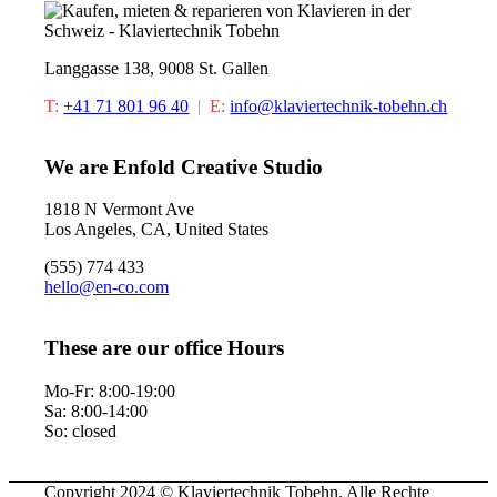
Langgasse 138, 9008 St. Gallen
T:
+41 71 801 96 40
|
E:
info@klaviertechnik-tobehn.ch
We are Enfold Creative Studio
1818 N Vermont Ave
Los Angeles, CA, United States
(555) 774 433
hello@en-co.com
These are our office Hours
Mo-Fr: 8:00-19:00
Sa: 8:00-14:00
So: closed
Copyright 2024 © Klaviertechnik Tobehn. Alle Rechte