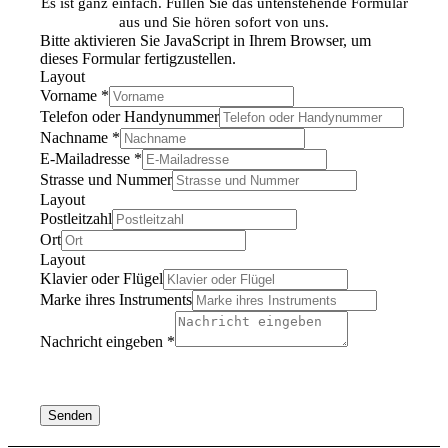
Es ist ganz einfach. Füllen Sie das untenstehende Formular
aus und Sie hören sofort von uns.
Bitte aktivieren Sie JavaScript in Ihrem Browser, um
dieses Formular fertigzustellen.
Layout
Vorname
*
Telefon oder Handynummer
Nachname
*
E-Mailadresse
*
Strasse und Nummer
Layout
Postleitzahl
Ort
Layout
Klavier oder Flügel
Marke ihres Instruments
Nachricht eingeben
*
Ihre personenbezogenen Daten werden ausschliesslich
von uns und nur für den dafür vorgesehenen Zweck Ihrer
Anfrage genutzt.
Senden